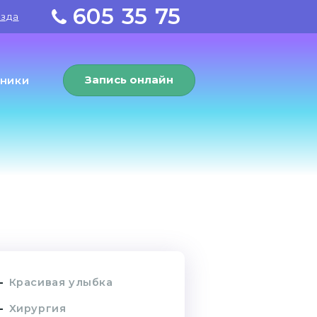
605 35 75
езда
Запись
онлайн
ники
Красивая улыбка
Хирургия