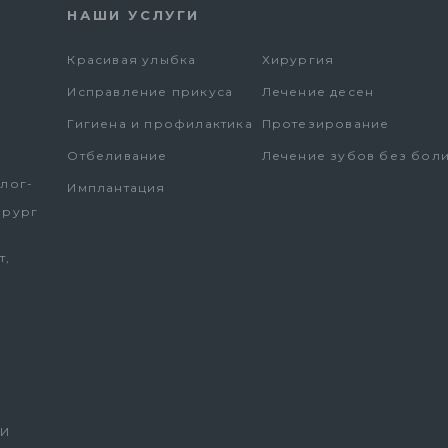
"
НАШИ УСЛУГИ
Красивая улыбка
Хирургия
Исправление прикуса
Лечение десен
Гигиена и профилактика
Протезирование
Отбеливание
Лечение зубов без бол
лог-
Имплантация
ирург
т,
ИИ