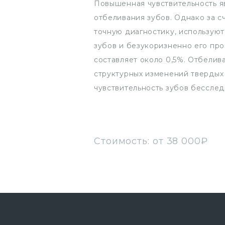
Повышенная чувствительность я
отбеливания зубов. Однако за с
точную диагностику, использую
зубов и безукоризненно его пр
составляет около 0,5%. Отбелив
структурных изменений твердых
чувствительность зубов бесследн
Стоимость: от 38 000₽